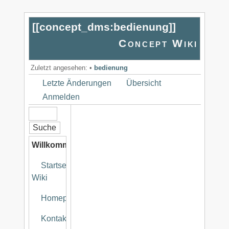
[[
concept_dms:bedienung
]]
Concept Wiki
Zuletzt angesehen:
•
bedienung
Letzte Änderungen
Übersicht
Anmelden
Willkommen
Startseite
Wiki
Homepage
Kontakt