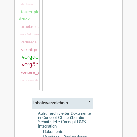
stückliste
tourenplanung:tourenplanung_bei_ls-
druck
uitgebreide_stamgegevens
verkäuferzuordnung
vertraege
verträge
vorgaenge:vorgaenge
vorgänge
weitere_stammdaten
zählerstände
Inhaltsverzeichnis
Aufruf archivierter Dokumente
in Concept Office über die
Schnittstelle Concept DMS
Integration
Dokumente