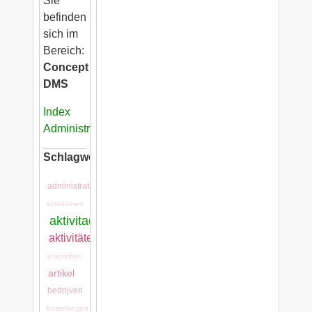
Sie
befinden
sich im
Bereich:
Concept
DMS
Index
Administration
Schlagwörter:
administration
aktivitaeten
aktivitaeten:aktivitaeten
aktivitätenarten
anschriften
artikel
bedrijven
bestellungen