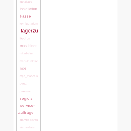
installatie
installation
kasse
konfigurationen
lägerzuordnung
löschen
maschinen
mitarbeiter
modulfunktionen
mps
mps_maschinen
portal
provision
regio's
service-
aufträge
stamgegevens
stammdaten