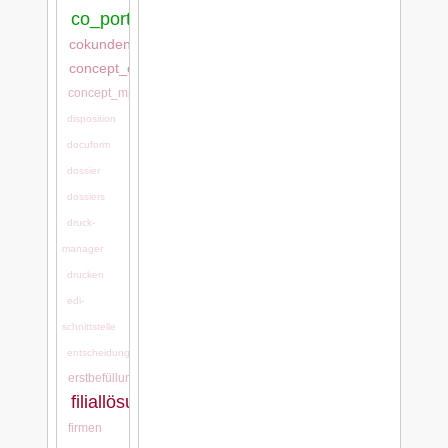
co_portal:co_portal
cokundentool,
concept_cash
concept_mps
disposition
docuform
dossier
dossiers
druck-
manager
drucken
edi-
schnittstelle
entscheidungsgründe
erstbefüllung
filiallösung
firmen