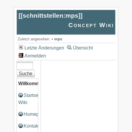
[[
schnittstellen:mps
]]
Concept Wiki
Zuletzt angesehen:
•
mps
Letzte Änderungen
Übersicht
Anmelden
Willkommen
Startseite
Wiki
Homepage
Kontakt