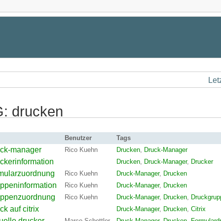
Let
: drucken
Benutzer
Tags
uck-manager
Rico Kuehn
Drucken
,
Druck-Manager
ckerinformation
Drucken
,
Druck-Manager
,
Drucker
rmularzuordnung
Rico Kuehn
Druck-Manager
,
Drucken
ppeninformation
Rico Kuehn
Druck-Manager
,
Drucken
uppenzuordnung
Rico Kuehn
Druck-Manager
,
Drucken
,
Druckgrup
ck auf citrix
Druck-Manager
,
Drucken
,
Citrix
tuelle drucker
Marco Schettler
Druck-Manager
,
Drucken
,
Formulard