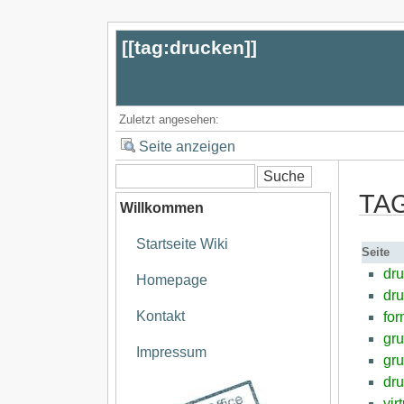
[[
tag:drucken
]]
Zuletzt angesehen:
Seite anzeigen
TAG
Willkommen
Startseite Wiki
Seite
dr
Homepage
dru
Kontakt
fo
gru
Impressum
gr
dru
vir