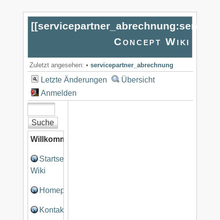
[[
servicepartner_abrechnung:service
Concept Wiki
Zuletzt angesehen:
•
servicepartner_abrechnung
Letzte Änderungen
Übersicht
Anmelden
Willkommen
Startseite
Wiki
Homepage
Kontakt