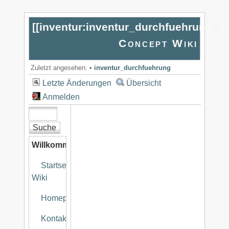
[[
inventur:inventur_durchfuehrung
]]
Concept Wiki
Zuletzt angesehen:
•
inventur_durchfuehrung
Letzte Änderungen
Übersicht
Anmelden
Willkommen
Startseite
Wiki
Homepage
Kontakt