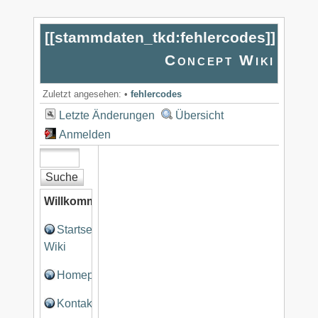
[[
stammdaten_tkd:fehlercodes
]]
Concept Wiki
Zuletzt angesehen:
•
fehlercodes
Letzte Änderungen
Übersicht
Anmelden
Willkommen
Startseite
Wiki
Homepage
Kontakt