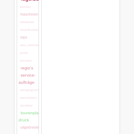
löschen
maschinen
mitarbeiter
modulfunktionen
mps
mps_maschinen
portal
provision
regio's
service-
aufträge
stamgegevens
stammdaten
stückliste
tourenplanung:tourenplanung_bei_ls-
druck
uitgebreide_stamgegevens