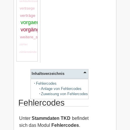
verkäuferzuordnung
vertraege
verträge
vorgaenge:vorgaenge
vorgänge
weitere_stammdaten
zähler
zählerstände
Inhaltsverzeichnis
Fehlercodes
Anlage von Fehlercodes
Zuweisung von Fehlercodes
Fehlercodes
Unter
Stammdaten TKD
befindet
sich das Modul
Fehlercodes
.