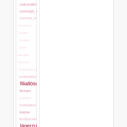
cokundentool,
concept_cash
concept_mps
docuform
dossier
dossiers
druck-
manager
drucken
entscheidungsgründe
erstbefüllung
filiallösung
firmen
installatie
installation
kasse
konfigurationen
lägerzuordnung