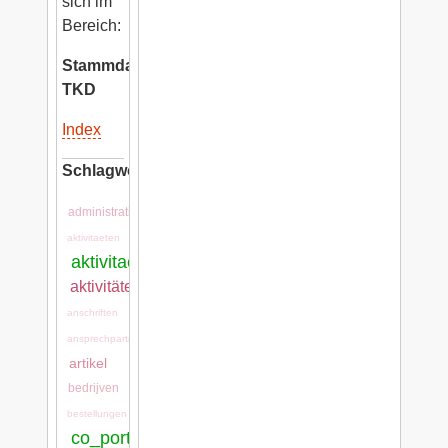
sich im
Bereich:
Stammdaten
TKD
Index
Schlagwörter:
administration
aktivitaeten
aktivitaeten:aktivitaeten
aktivitätenarten
anschriften
ansprechpartner
artikel
bedrijven
bestellungen
co_portal:co_portal