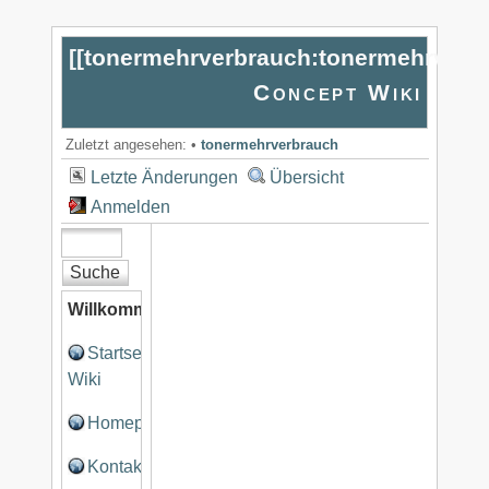
[[
tonermehrverbrauch:tonermehrverb
Concept Wiki
Zuletzt angesehen:
•
tonermehrverbrauch
Letzte Änderungen
Übersicht
Anmelden
Willkommen
Startseite
Wiki
Homepage
Kontakt