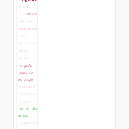
löschen
maschinen
mitarbeiter
modulfunktionen
mps
mps_maschinen
portal
provision
regio's
service-
aufträge
stamgegevens
stammdaten
stückliste
tourenplanung:tourenplanung_bei_ls-
druck
uitgebreide_stamgegevens