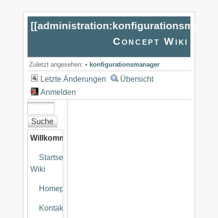
[[
administration:konfigurationsmanag
Concept Wiki
Zuletzt angesehen:
•
konfigurationsmanager
Letzte Änderungen
Übersicht
Anmelden
Willkommen
Startseite
Wiki
Homepage
Kontakt