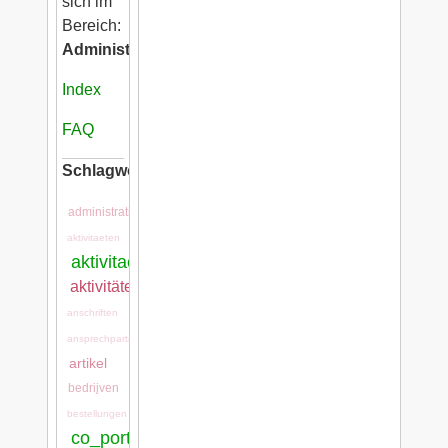
sich im
Bereich:
Administration
Index
FAQ
Schlagwörter:
administration
aktivitaeten
aktivitaeten:aktivitaeten
aktivitätenarten
anschriften
ansprechpartner
artikel
bedrijven
bestellungen
co_portal:co_portal