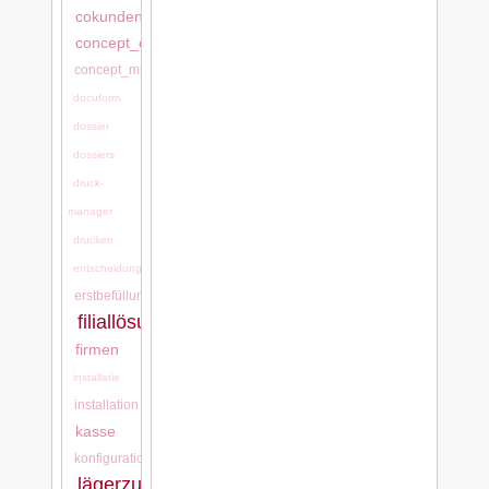
cokundentool,
concept_cash
concept_mps
docuform
dossier
dossiers
druck-
manager
drucken
entscheidungsgründe
erstbefüllung
filiallösung
firmen
installatie
installation
kasse
konfigurationen
lägerzuordnung