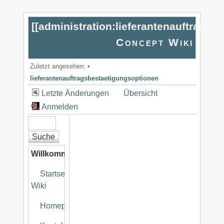
[[
administration:lieferantenauftragsb
Concept Wiki
Zuletzt angesehen:
•
lieferantenauftragsbestaetigungsoptionen
Letzte Änderungen
Übersicht
Anmelden
Willkommen
Startseite
Wiki
Homepage