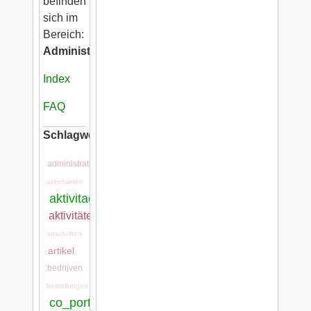
befinden
sich im
Bereich:
Administration
Index
FAQ
Schlagwörter:
administration
aktivitaeten
aktivitaeten:aktivitaeten
aktivitätenarten
anschriften
artikel
bedrijven
bestellungen
co_portal:co_portal