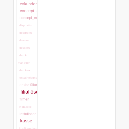
cokundentool,
concept_cash
concept_mps
disposition
docuform
dossier
dossiers
druck-
manager
drucken
entscheidungsgründe
erstbefüllung
filiallösung
firmen
installatie
installation
kasse
konfigurationen