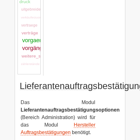
druck
uitgebreide_stamgegevens
verkäuferzuordnung
vertraege
verträge
vorgaenge:vorgaenge
vorgänge
weitere_stammdaten
zählerstände
Lieferantenauftragsbestätigu
Das Modul
Lieferantenauftragsbestätigungsoptionen
(Bereich Administration) wird für
das Modul
Hersteller
Auftragsbestätigungen
benötigt.