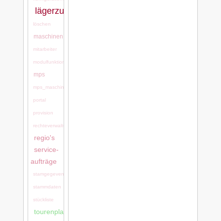
lägerzuordnung
löschen
maschinen
mitarbeiter
modulfunktionen
mps
mps_maschinen
portal
provision
rechteverwaltung
regio's
service-
aufträge
stamgegevens
stammdaten
stückliste
tourenplanung:tourenplanung_bei_ls-