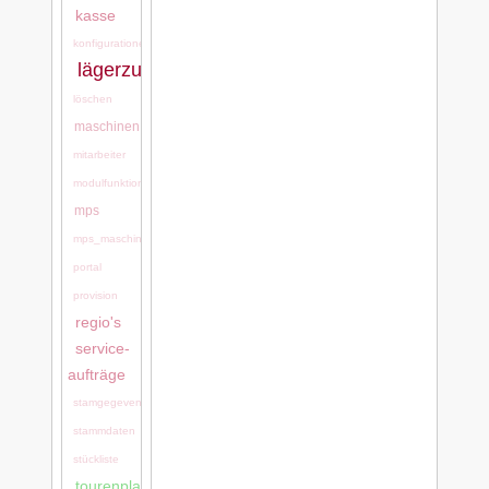
kasse
konfigurationen
lägerzuordnung
löschen
maschinen
mitarbeiter
modulfunktionen
mps
mps_maschinen
portal
provision
regio's
service-
aufträge
stamgegevens
stammdaten
stückliste
tourenplanung:tourenplanung_bei_ls-