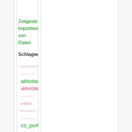
Zeitgesteuertes
Importieren
von
Daten
Schlagwörter:
administration
aktivitaeten
aktivitaeten:aktivitaeten
aktivitätenarten
anschriften
artikel
bedrijven
bestellungen
co_portal:co_portal