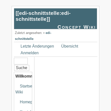
[[
edi-schnittstelle:edi-
schnittstelle
]]
Concept Wiki
Zuletzt angesehen:
•
edi-
schnittstelle
Letzte Änderungen
Übersicht
Anmelden
Willkommen
Startseite
Wiki
Homepage