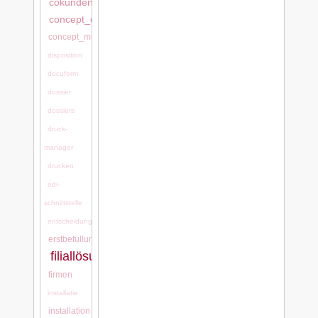
cokundentool,
concept_cash
concept_mps
disposition
docuform
dossier
dossiers
druck-
manager
drucken
edi-
schnittstelle
entscheidungsgründe
erstbefüllung
filiallösung
firmen
installatie
installation