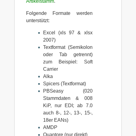
Artikelstamm
.
Folgende Formate werden
unterstützt:
Excel (xls 97 & xlsx
2007)
Textformat (Semikolon
oder Tab getrennt)
zum Beispiel: Soft
Carrier
Alka
Spicers (Textformat)
PBSeasy (020
Stammdaten & 008
KiP, nur EDI; ab 7.0
auch 8-, 12-, 13-, 15-,
18er EANs)
AMDP
Quantore (nur direkt)