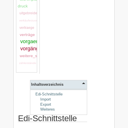
druck
uitgebreide_stamgegevens
verkäuferzuordnung
vertraege
verträge
vorgaenge:vorgaenge
vorgänge
weitere_stammdaten
zählerstände
Inhaltsverzeichnis
Edi-Schnittstelle
Import
Export
Weiteres
Edi-Schnittstelle