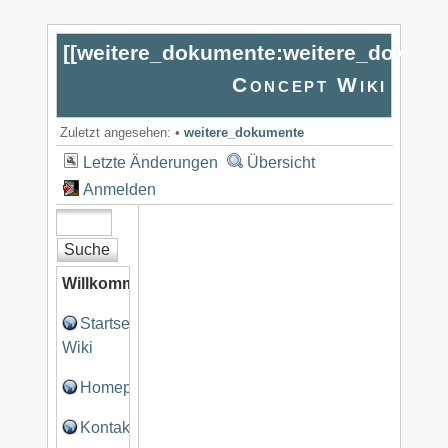
[[
weitere_dokumente:weitere_dokume
Concept Wiki
Zuletzt angesehen:
•
weitere_dokumente
Letzte Änderungen
Übersicht
Anmelden
Willkommen
Startseite
Wiki
Homepage
Kontakt